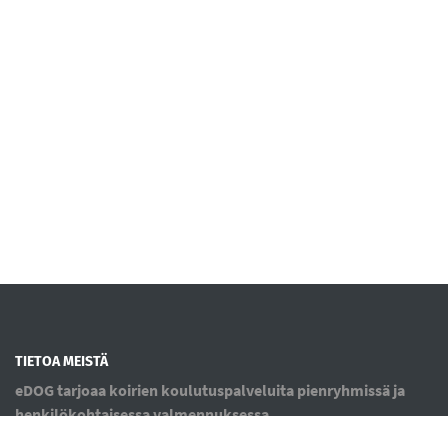
TIETOA MEISTÄ
eDOG tarjoaa koirien koulutuspalveluita pienryhmissä ja
henkilökohtaisessa valmennuksessa.