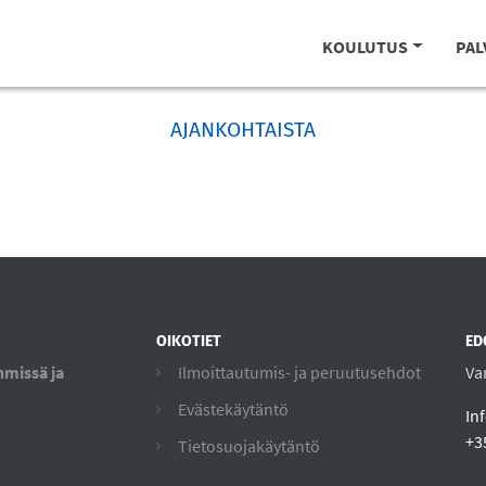
KOULUTUS
PAL
AJANKOHTAISTA
OIKOTIET
ED
hmissä ja
Ilmoittautumis- ja peruutusehdot
Va
Evästekäytäntö
In
+3
Tietosuojakäytäntö