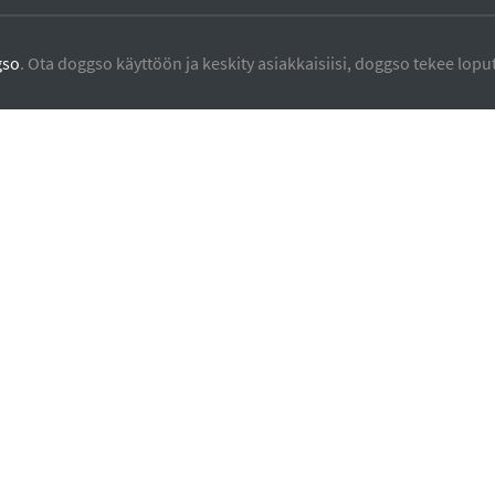
gso
. Ota doggso käyttöön ja keskity asiakkaisiisi, doggso tekee loput