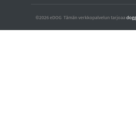
©2026 eDOG Tämän verkkopalvelun tarjoaa
dog