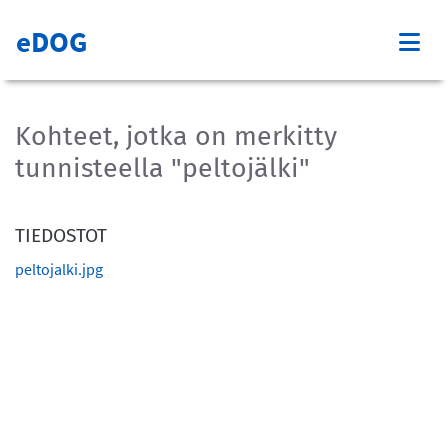
eDOG
Kohteet, jotka on merkitty
tunnisteella "peltojälki"
TIEDOSTOT
peltojalki.jpg