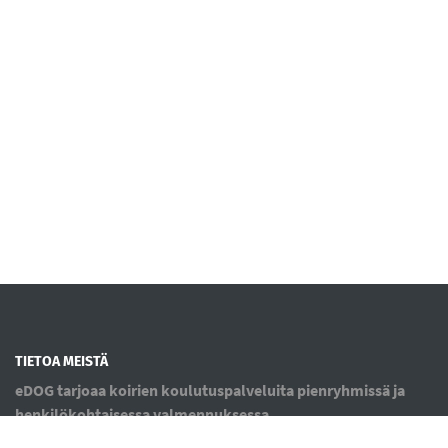
TIETOA MEISTÄ
eDOG tarjoaa koirien koulutuspalveluita pienryhmissä ja
henkilökohtaisessa valmennuksessa.