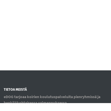
TIETOA MEISTÄ
eDOG tarjoaa koirien koulutuspalveluita pienryhmissä ja
henkilökohtaisessa valmennuksessa.