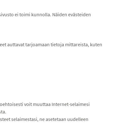
ivusto ei toimi kunnolla. Näiden evästeiden
t auttavat tarjoamaan tietoja mittareista, kuten
htoehtoisesti voit muuttaa Internet-selaimesi
sta.
ästeet selaimestasi, ne asetetaan uudelleen