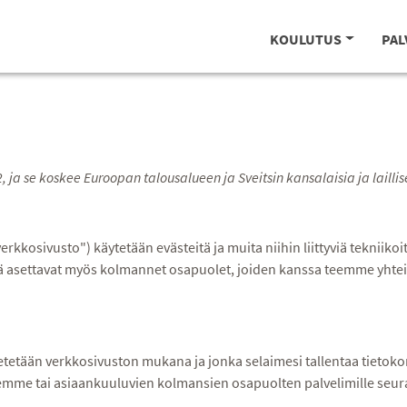
KOULUTUS
PAL
 ja se koskee Euroopan talousalueen ja Sveitsin kansalaisia ja laillis
rkkosivusto") käytetään evästeitä ja muita niihin liittyviä tekniiko
itä asettavat myös kolmannet osapuolet, joiden kanssa teemme yhtei
etetään verkkosivuston mukana ja jonka selaimesi tallentaa tietokone
llemme tai asiaankuuluvien kolmansien osapuolten palvelimille seur