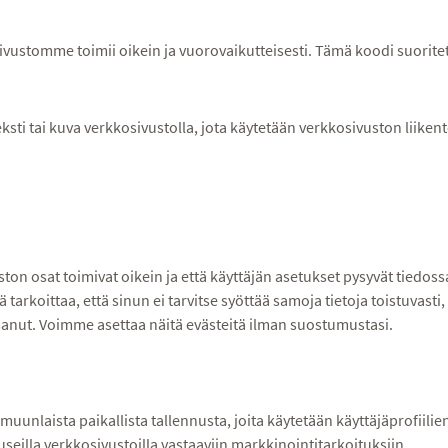
ivustomme toimii oikein ja vuorovaikutteisesti. Tämä koodi suoritet
eksti tai kuva verkkosivustolla, jota käytetään verkkosivuston liik
ston osat toimivat oikein ja että käyttäjän asetukset pysyvät tiedoss
rkoittaa, että sinun ei tarvitse syöttää samoja tietoja toistuvasti,
sanut. Voimme asettaa näitä evästeitä ilman suostumustasi.
muunlaista paikallista tallennusta, joita käytetään käyttäjäprofiil
useilla verkkosivustoilla vastaaviin markkinointitarkoituksiin.