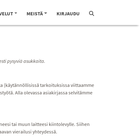
VELUT
MEISTÄ
KIRJAUDU
esti pysyviä asukkaita.
ita (käytännöllisissä tarkoituksissa viittaamme
styötä. Alla olevassa asiakirjassa selvitämme
esi tai muun laitteesi kiintolevylle. Siihen
aavan vierailusi yhteydessä.