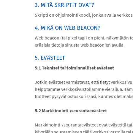
3. MITÄ SKRIPTIT OVAT?
Skripti on ohjelmointikoodi, jonka avulla verkkos
4. MIKÄ ON WEB BEACON?
Web beacon (tai pixel tagi) on pieni, näkymätön t
erilaisia tietoja sinusta web beaconien avulla.
5. EVÄSTEET
5.1 Tekniset tai toiminnalliset evästeet
Jotkin evästeet varmistavat, että tietyt verkkosivu
helpotamme verkkosivustollamme vierailua. Tämä ta
tuotteet pysyvät ostoskorissasi, kunnes olet mak
5.2 Markkinointi-/seurantaevästeet
Markkinointi-/seurantaevästeet ovat evästeitä tai 
käyttäjän seuraamiseen tällä verkkosivustolla tai 