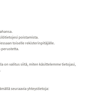
tahansa.
ilötietojesi poistamista.
essaan toiselle rekisterinpitäjälle.
a perustetta.
 on valitus siitä, miten käsittelemme tietojasi,
.
mällä seuraavia yhteystietoja: