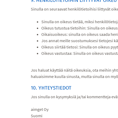
9. HENKILÖTIETOIHIN LIITTYVÄT OIKEU
Sinulla on seuraavat henkilötietoihisi liittyvät oik
Sinulla on oikeus tietää, miksi henkilötietoj
Oikeus tutustua tietoihin: Sinulla on oikeus
Oikaisuoikeus: sinulla on oikeus saada henki
Jos annat meille suostumuksesi tietojesi kä
Oikeus siirtää tietosi: Sinulla on oikeus pyy
Oikeus vastustaa: Sinulla on oikeus vastustaa
Jos haluat käyttää näitä oikeuksia, ota meihin yht
haluaisimme kuulla sinusta, mutta sinulla on myös
10. YHTEYSTIEDOT
Jos sinulla on kysymyksiä ja/tai kommentteja evä
aimget Oy
Suomi