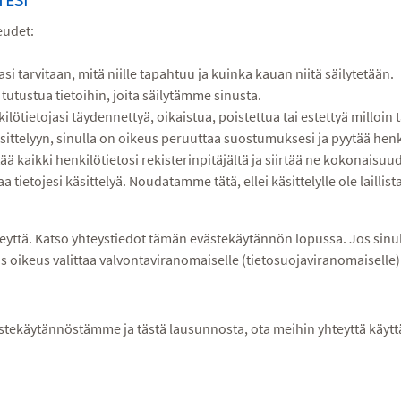
TESI
eudet:
asi tarvitaan, mitä niille tapahtuu ja kuinka kauan niitä säilytetään.
 tutustua tietoihin, joita säilytämme sinusta.
lötietojasi täydennettyä, oikaistua, poistettua tai estettyä milloin 
sittelyyn, sinulla on oikeus peruuttaa suostumuksesi ja pyytää henk
tää kaikki henkilötietosi rekisterinpitäjältä ja siirtää ne kokonaisuud
 tietojesi käsittelyä. Noudatamme tätä, ellei käsittelylle ole laillist
eyttä. Katso yhteystiedot tämän evästekäytännön lopussa. Jos sinulla
 oikeus valittaa valvontaviranomaiselle (tietosuojaviranomaiselle)
stekäytännöstämme ja tästä lausunnosta, ota meihin yhteyttä käyttä