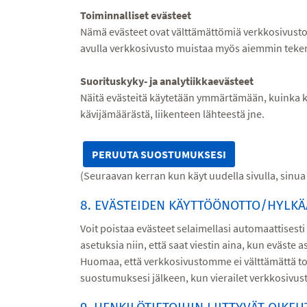
Toiminnalliset evästeet
Nämä evästeet ovat välttämättömiä verkkosivusto
avulla verkkosivusto muistaa myös aiemmin tekemä
Suorituskyky- ja analytiikkaevästeet
Näitä evästeitä käytetään ymmärtämään, kuinka kä
kävijämäärästä, liikenteen lähteestä jne.
PERUUTA SUOSTUMUKSESI
(Seuraavan kerran kun käyt uudella sivulla, sinu
8. EVÄSTEIDEN KÄYTTÖÖNOTTO/HYLKÄ
Voit poistaa evästeet selaimellasi automaattisesti
asetuksia niin, että saat viestin aina, kun eväste 
Huomaa, että verkkosivustomme ei välttämättä toim
suostumuksesi jälkeen, kun vierailet verkkosivu