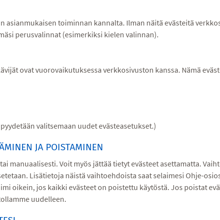
n asianmukaisen toiminnan kannalta. Ilman näitä evästeitä verkkos
si perusvalinnat (esimerkiksi kielen valinnan).
vijät ovat vuorovaikutuksessa verkkosivuston kanssa. Nämä evästee
a pyydetään valitsemaan uudet evästeasetukset.)
ÄMINEN JA POISTAMINEN
 tai manuaalisesti. Voit myös jättää tietyt evästeet asettamatta. Vai
asetetaan. Lisätietoja näistä vaihtoehdoista saat selaimesi Ohje-osio
i oikein, jos kaikki evästeet on poistettu käytöstä. Jos poistat ev
stollamme uudelleen.