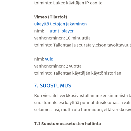
toiminto: Lukee käyttäjän IP-osoite
Vimeo (Tilastot)
ukäyttö
tietojen jakaminen
nimi:
__utmt_player
vanheneminen: 10 minuuttia
toiminto: Tallentaa ja seurata yleisön tavoittavuu
nimi:
vuid
vanheneminen: 2 vuotta
toiminto: Tallentaa käyttäjän käyttöhistorian
7. SUOSTUMUS
Kun vierailet verkkosivustollamme ensimmäistä k
suostumuksesi käyttää ponnahdusikkunassa valitse
selaimessasi, mutta ota huomioon, että verkkosiv
7.1 Suostumusasetusten hallinta