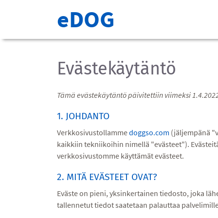
eDOG
Evästekäytäntö
Tämä evästekäytäntö päivitettiin viimeksi 1.4.2022,
1. JOHDANTO
Verkkosivustollamme
doggso.com
(jäljempänä "ve
kaikkiin tekniikoihin nimellä "evästeet"). Eväste
verkkosivustomme käyttämät evästeet.
2. MITÄ EVÄSTEET OVAT?
Eväste on pieni, yksinkertainen tiedosto, joka läh
tallennetut tiedot saatetaan palauttaa palvelimi