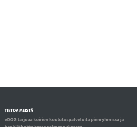
TIETOA MEISTÄ
eDOG tarjoaa koirien koulutuspalveluita pienryhmissä ja
henkilökohtaisessa valmennuksessa.