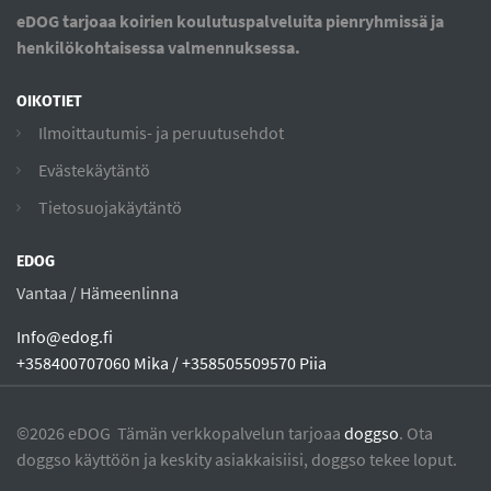
eDOG tarjoaa koirien koulutuspalveluita pienryhmissä ja
henkilökohtaisessa valmennuksessa.
OIKOTIET
Ilmoittautumis- ja peruutusehdot
Evästekäytäntö
Tietosuojakäytäntö
EDOG
Vantaa / Hämeenlinna
Info@edog.fi
+358400707060 Mika / +358505509570 Piia
©2026 eDOG Tämän verkkopalvelun tarjoaa
doggso
. Ota
doggso käyttöön ja keskity asiakkaisiisi, doggso tekee loput.